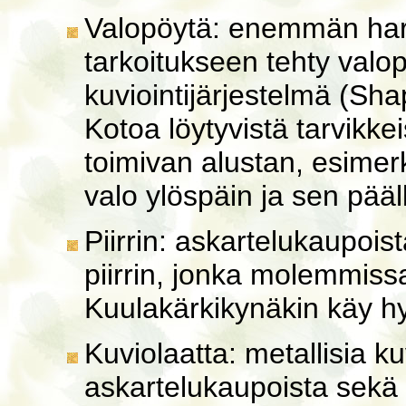
Valopöytä: enemmän harr
tarkoitukseen tehty valo
kuviointijärjestelmä (Sha
Kotoa löytyvistä tarvikke
toimivan alustan, esimerk
valo ylöspäin ja sen pääl
Piirrin: askartelukaupoist
piirrin, jonka molemmissa
Kuulakärkikynäkin käy h
Kuviolaatta: metallisia ku
askartelukaupoista sekä 