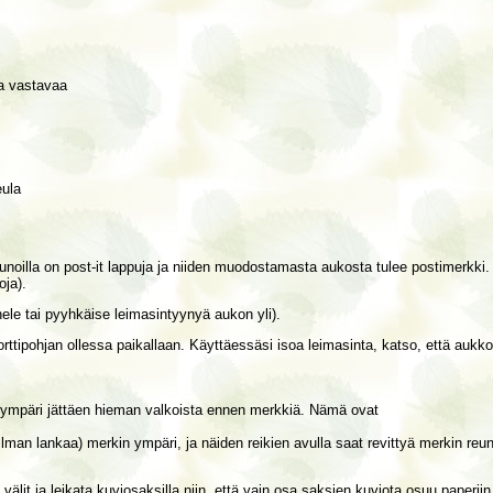
ta vastavaa
eula
ä reunoilla on post-it lappuja ja niiden muodostamasta aukosta tulee postimerkk
oja).
nele tai pyyhkäise leimasintyynyä aukon yli).
korttipohjan ollessa paikallaan. Käyttäessäsi isoa leimasinta, katso, että auk
kin ympäri jättäen hieman valkoista ennen merkkiä. Nämä ovat
(ilman lankaa) merkin ympäri, ja näiden reikien avulla saat revittyä merkin r
n välit ja leikata kuviosaksilla niin, että vain osa saksien kuviota osuu paperiin