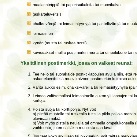
maalarinteippiä tai paperisuikaleita tai muovikalvo
(askarteluveitsi)
chalks-värejä tai leimasintyynyjä tai pastellivärejä tai muu
leimasimen
kynän (musta tai ruskea tussi)
kuviosakset mallia postimerkin reuna tai ompelukone tai n
Yksittäinen postimerkki, jossa on valkeat reunat:
Tee neliö tai suorakaide post-it -lappujen avulla niin, ett
askarteluveitsellä muovikalvoon postimerkin kokoisia aukk
Väritä aukko esim. chalks-väreillä tai leimasintyynyllä (pai
Leimaa valitsemallasi leimasimella aukon yli lappujen tai 
kertoja.
Poista suoja tai korttipohja. Nyt voit
a) piirtää mustalla tai ruskealla tussilla pikkupalloja mer
olevinaan reikiä.
b) Voit myös pistellä neulalla tai ommella ompelukoneella 
vaihtoehto, joten näilläkin reunoista saa kivat.
Jos teet koko arkillisen tai pikkuarkin, voit taittaa merkkie