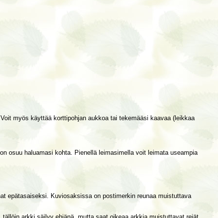
i. Voit myös käyttää korttipohjan aukkoa tai tekemääsi kaavaa (leikkaa
koon osuu haluamasi kohta. Pienellä leimasimella voit leimata useampia
eunat epätasaiseksi. Kuviosaksissa on postimerkin reunaa muistuttava
, tällöin arkki säilyy ehjänä, mutta saat oikeaa arkkia muistuttavat reiät