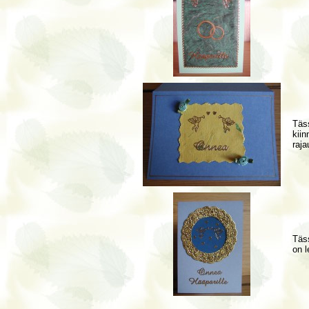
Täss
kiin
raja
Täss
on l