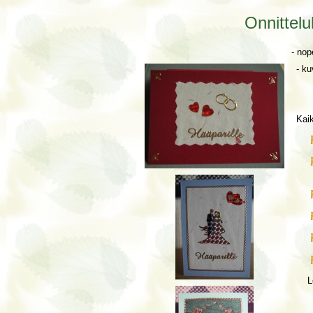
Onnittelu
- nope
- ku
Kaik
L