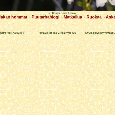
(c) Hanna-Kaisa Lammi
Hakan hommat
~
Puutarhablogi
~
Matkailua
~
Ruokaa
~
Aska
master (at) haka.iki.fi Palvelun tarjoaa Global Wire Oy. Sivuja päivitetty viimeksi