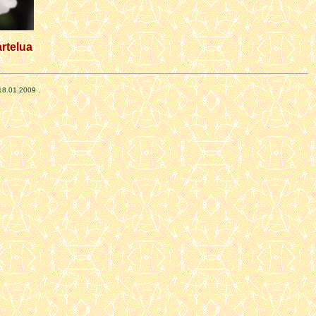
rtelua
18.01.2009
.